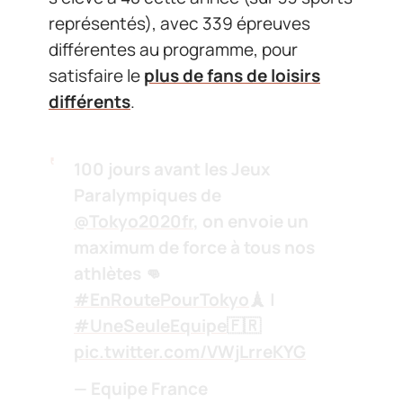
représentés), avec 339 épreuves
différentes au programme, pour
satisfaire le
plus de fans de loisirs
différents
.
100 jours avant les Jeux
Paralympiques de
@Tokyo2020fr
, on envoie un
maximum de force à tous nos
athlètes 👊
#EnRoutePourTokyo
🗼 |
#UneSeuleEquipe
🇫🇷
pic.twitter.com/VWjLrreKYG
— Equipe France