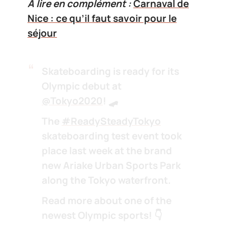
A lire en complément :
Carnaval de
Nice : ce qu’il faut savoir pour le
séjour
Skateboarding is ready for its
Olympic debut at
@Tokyo2020
! 🛹
The
#ReadySteadyTokyo
skateboarding test event took
place last week at the brand
new Ariake Urban Sports Park
along the Tokyo waterfront.
Read more about one of the
newest Olympic sports! 👇