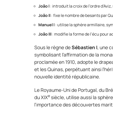
João I
: introduit la croix de l’ordre d’Avi
João II
: fixe le nombre de besants par Qu
Manuel I
: utilise la sphère armillaire, 
João III
: modifie la forme de l’écu pour a
Sous le règne de
Sébastien I
, une 
symbolisant l’affirmation de la mon
proclamée en 1910, adopte le drapeau
et les Quinas, perpétuant ainsi l’hé
nouvelle identité républicaine.
Le Royaume-Uni de Portugal, du Bré
e
du XIX
siècle, utilise aussi la sphè
l’importance des découvertes mariti