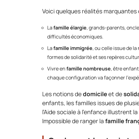
Voici quelques réalités marquantes 
La
famille élargie
, grands-parents, oncl
difficultés économiques.
La
famille immigrée
, ou celle issue de l
formes de solidarité et ses repères cultur
Vivre en
famille nombreuse
, être enfan
chaque configuration va façonner l’expér
Les notions de
domicile
et de
solid
enfants, les familles issues de plusi
l’Aide sociale à l’enfance illustrent 
Impossible de ranger la
famille fran