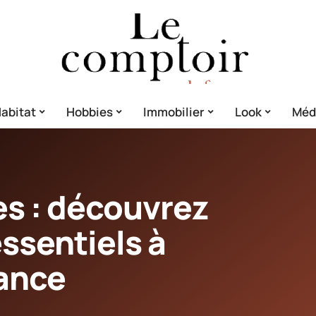
abitat
Hobbies
Immobilier
Look
Méd
es : découvrez
essentiels à
rance