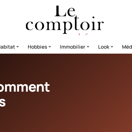
abitat
Hobbies
Immobilier
Look
Méd
comment
s