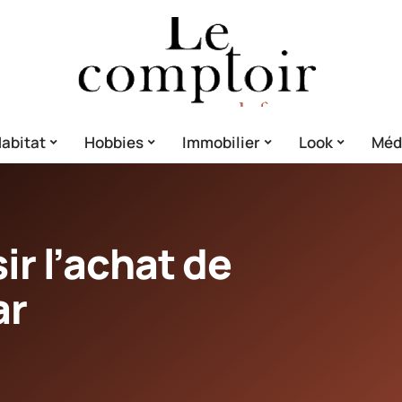
abitat
Hobbies
Immobilier
Look
Méd
r l’achat de
ar