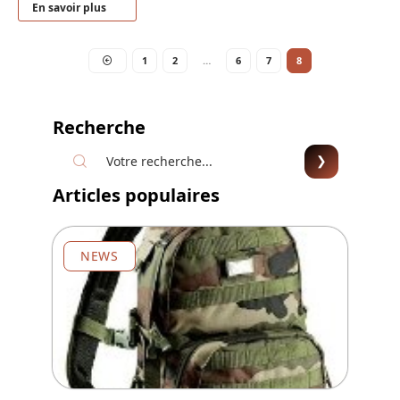
En savoir plus
1
2
…
6
7
8
Recherche
Articles populaires
NEWS