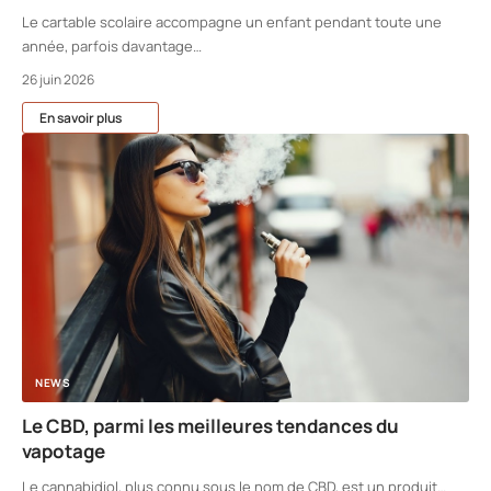
Le cartable scolaire accompagne un enfant pendant toute une
année, parfois davantage
…
26 juin 2026
En savoir plus
NEWS
Le CBD, parmi les meilleures tendances du
vapotage
Le cannabidiol, plus connu sous le nom de CBD, est un produit
…